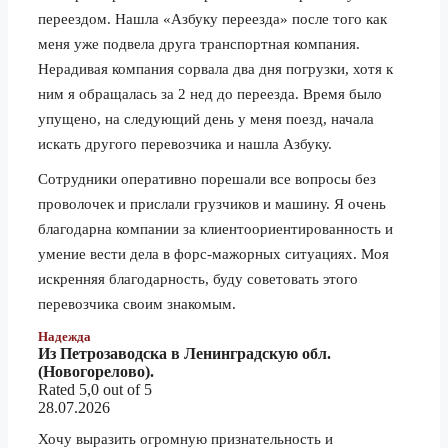
переездом. Нашла «Азбуку переезда» после того как
Омск
3 тонник
127 570 ₽
меня уже подвела друга транспортная компания.
5 тонник
143 490 ₽
Нерадивая компания сорвала два дня погрузки, хотя к
1.5 тонник
15 700 ₽
ним я обращалась за 2 нед до переезда. Время было
Орёл
3 тонник
17 420 ₽
упущено, на следующий день у меня поезд, начала
искать другого перевозчика и нашла Азбуку.
5 тонник
19 580 ₽
Сотрудники оперативно п
орешали все вопросы без
1.5 тонник
62 650 ₽
проволочек и прислали грузчиков и машину. Я очень
Оренбург
3 тонник
69 590 ₽
благодарна компании за клиентоориентированность и
5 тонник
78 270 ₽
умение вести дела в форс-мажорных ситуациях. Моя
искренняя благодарность, буду советовать этого
1.5 тонник
33 050 ₽
перевозчика своим знакомым.
Пенза
3 тонник
36 700 ₽
Надежда
5 тонник
41 260 ₽
Из Петрозаводска в Ленинградскую обл.
(Новогорелово).
1.5 тонник
75 800 ₽
Rated 5,0 out of 5
28.07.2026
Первоуральск
3 тонник
84 200 ₽
Хочу выразить огромную признательность и
5 тонник
94 710 ₽