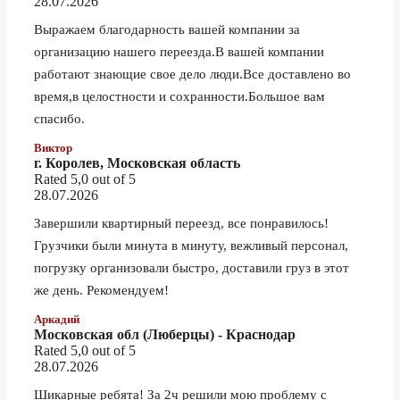
28.07.2026
5 тонник
81 320 ₽
Выражаем благодарность вашей компании за
1.5 тонник
142 680 ₽
организацию нашего переезда.В вашей компании
Новосибирск
3 тонник
158 510 ₽
работают знающие свое дело люди.Все доставлено во
5 тонник
178 300 ₽
время,в целостности и сохранности.Большое вам
спасибо.
1.5 тонник
75 250 ₽
Виктор
Новоуральск
3 тонник
83 590 ₽
г. Королев, Московская область
Rated 5,0 out of 5
5 тонник
94 010 ₽
28.07.2026
1.5 тонник
45 600 ₽
Завершили квартирный переезд, все понравилось!
Новочеркасск
3 тонник
50 650 ₽
Грузчики были минута в минуту, вежливый персонал,
погрузку организовали быстро, доставили груз в этот
5 тонник
56 950 ₽
же день. Рекомендуем!
1.5 тонник
140 060 ₽
Аркадий
Ноябрьск
3 тонник
155 600 ₽
Московская обл (Люберцы) - Краснодар
Rated 5,0 out of 5
5 тонник
175 030 ₽
28.07.2026
1.5 тонник
114 830 ₽
Шикарные ребята! За 2ч решили мою проблему с