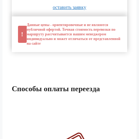
1.5 тонник
218 720 ₽
оставить заявку
Ангарск
3 тонник
243 000 ₽
5 тонник
273 350 ₽
Данные цены - ориентировочные и не являются
публичной офертой. Точная стоимость перевозки по
1.5 тонник
53 910 ₽
!
маршруту рассчитывается нашим менеджером
индивидуально и может отличаться от представленной
Архангельск
3 тонник
59 880 ₽
на сайте
5 тонник
67 340 ₽
1.5 тонник
59 990 ₽
Астрахань
3 тонник
66 640 ₽
5 тонник
74 950 ₽
Способы оплаты
переезда
1.5 тонник
168 770 ₽
Ачинск
3 тонник
187 500 ₽
5 тонник
210 910 ₽
1.5 тонник
47 910 ₽
Балаково
3 тонник
53 220 ₽