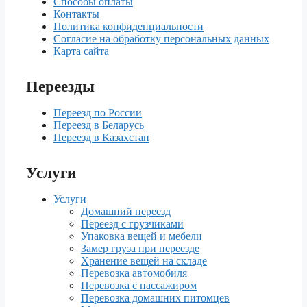
Cпособы оплаты
Контакты
Улан-Удэ
3 тонник
265 990 ₽
Политика конфиденциальности
5 тонник
299 210 ₽
Согласие на обработку персональных данных
Карта сайта
1.5 тонник
35 660 ₽
Ульяновск
3 тонник
39 600 ₽
Переезды
5 тонник
44 530 ₽
Переезд по России
Переезд в Беларусь
1.5 тонник
380 350 ₽
Переезд в Казахстан
Уссурийск
3 тонник
422 590 ₽
5 тонник
475 390 ₽
Услуги
1.5 тонник
57 810 ₽
Услуги
Домашний переезд
Уфа
3 тонник
64 210 ₽
Переезд с грузчиками
5 тонник
Упаковка вещей и мебели
72 210 ₽
Замер груза при переезде
Хранение вещей на складе
1.5 тонник
71 050 ₽
Перевозка автомобиля
Ухта
3 тонник
78 920 ₽
Перевозка с пассажиром
Перевозка домашних питомцев
5 тонник
88 760 ₽