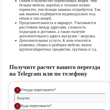
Объем и количество перевозимых вещей. Чем
1.5 тонник
221 070 ₽
больше мебели, коробок и техники нужно
Иркутск
3 тонник
245 620 ₽
перевезти, тем больше машина потребуется. Так
как машина подбирается индивидуально под
5 тонник
276 290 ₽
объем и тип вещей.
Продолжительность и маршрут. Учитывается
1.5 тонник
35 580 ₽
расстояние между адресами, сложность
подъездов и доставки, а также наличие
Йошкар-Ола
3 тонник
39 510 ₽
дополнительного адреса выгрузки / загрузки.
5 тонник
44 420 ₽
Дополнительные услуги. К ним относятся
упаковка, сборка и разборка мебели, вынос
крупногабаритных предметов, грузчики и т.д.
1.5 тонник
36 090 ₽
Казань
3 тонник
40 080 ₽
5 тонник
45 060 ₽
Получите расчет
вашего переезда
на Telegram или по телефону
1.5 тонник
53 400 ₽
Калининград
3 тонник
59 310 ₽
5 тонник
66 700 ₽
Откуда переезжаете?
1
1.5 тонник
42 340 ₽
Камышин
3 тонник
47 030 ₽
Куда переезжаете?
2