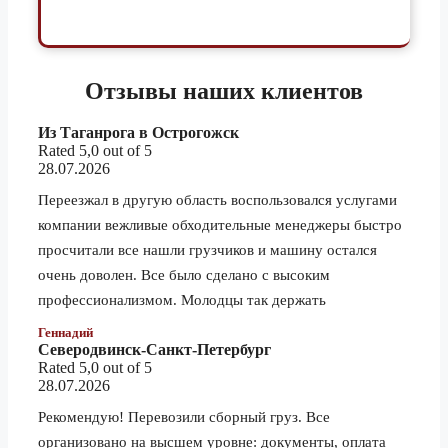
1.5 тонник
61 150 ₽
Майкоп
3 тонник
67 920 ₽
5 тонник
76 390 ₽
Отзывы
наших клиентов
1.5 тонник
81 500 ₽
Из Таганрога в Острогожск
Махачкала
3 тонник
90 530 ₽
Rated 5,0 out of 5
28.07.2026
5 тонник
101 830 ₽
Переезжал в другую область воспользовался услугами
1.5 тонник
71 090 ₽
компании вежливые обходительные менеджеры быстро
Миасс
3 тонник
78 970 ₽
просчитали все нашли грузчиков и машину остался
5 тонник
88 820 ₽
очень доволен. Все было сделано с высоким
профессионализмом. Молодцы так держать
1.5 тонник
83 260 ₽
Геннадий
Мурманск
3 тонник
92 490 ₽
Северодвинск-Санкт-Петербург
Rated 5,0 out of 5
5 тонник
104 020 ₽
28.07.2026
1.5 тонник
136 210 ₽
Рекомендую! Перевозили сборный груз. Все
Надым
3 тонник
151 320 ₽
организовано на высшем уровне: документы, оплата