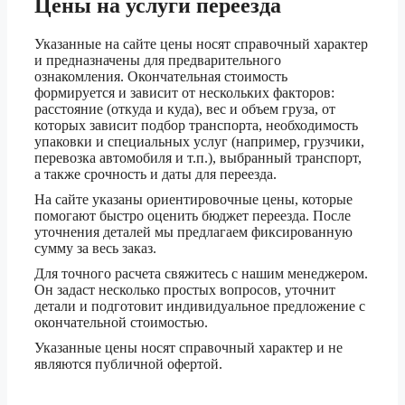
Цены на услуги
переезда
Волгодонск
3 тонник
53 500 ₽
5 тонник
60 170 ₽
Указанные на сайте цены носят справочный характер
и предназначены для предварительного
1.5 тонник
42 860 ₽
ознакомления. Окончательная стоимость
формируется и зависит от нескольких факторов:
Волжский
3 тонник
47 600 ₽
расстояние (откуда и куда), вес и объем груза, от
5 тонник
53 530 ₽
которых зависит подбор транспорта, необходимость
упаковки и специальных услуг (например, грузчики,
1.5 тонник
20 670 ₽
перевозка автомобиля и т.п.), выбранный транспорт,
а также срочность и даты для переезда.
Вологда
3 тонник
22 940 ₽
На сайте указаны ориентировочные цены, которые
5 тонник
25 790 ₽
помогают быстро оценить бюджет переезда. После
уточнения деталей мы предлагаем фиксированную
1.5 тонник
22 420 ₽
сумму за весь заказ.
Воронеж
3 тонник
24 890 ₽
Для точного расчета свяжитесь с нашим менеджером.
Он задаст несколько простых вопросов, уточнит
5 тонник
27 980 ₽
детали и подготовит индивидуальное предложение с
окончательной стоимостью.
1.5 тонник
31 590 ₽
Указанные цены носят справочный характер и не
Всеволожск
3 тонник
35 080 ₽
являются публичной офертой.
5 тонник
39 440 ₽