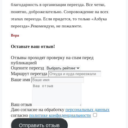
благодарность в организации переезда. Все четко,
1.5 тонник
63 720 ₽
понятно, доброжелательно. Сопровождение на всех
Пермь
3 тонник
70 780 ₽
этапах переезда. Если придется, то только «Азбука
5 тонник
переезда».Рекомендую, не пожалеете.
79 600 ₽
Вера
1.5 тонник
44 320 ₽
Петрозаводск
3 тонник
49 220 ₽
Оставьте ваш отзыв!
5 тонник
55 350 ₽
Отзывы проходят проверку на спам перед
публикацией
1.5 тонник
31 720 ₽
Оцените переезд
Маршрут переезда
Псков
3 тонник
35 220 ₽
Ваше имя
5 тонник
39 600 ₽
1.5 тонник
69 630 ₽
Пятигорск
3 тонник
77 350 ₽
Ваш отзыв
Даю согласие на обработку
персональных данных
5 тонник
86 990 ₽
согласно
политике конфиденциальности
​
1.5 тонник
46 540 ₽
Отправить отзыв