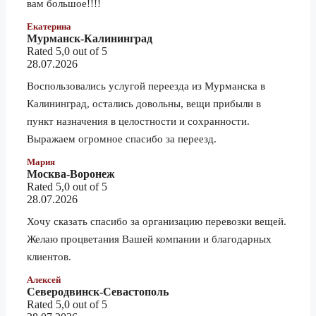
1.5 тонник
вам большое!!!!
18 830 ₽
Нижний Новгород
3 тонник
20 900 ₽
Екатерина
Мурманск-Калининград
5 тонник
23 480 ₽
Rated 5,0 out of 5
28.07.2026
1.5 тонник
79 100 ₽
Воспользовались услугой переезда из Мурманска в
Нижний Тагил
3 тонник
87 870 ₽
Калининград, остались довольны, вещи прибыли в
5 тонник
98 830 ₽
пункт назначения в целостности и сохранности.
Выражаем огромное спасибо за переезд.
1.5 тонник
151 460 ₽
Новоалтайск
3 тонник
Мария
168 270 ₽
Москва-Воронеж
5 тонник
189 280 ₽
Rated 5,0 out of 5
28.07.2026
1.5 тонник
158 570 ₽
Хочу сказать спасибо за организацию перевозки вещей.
Новокузнецк
3 тонник
176 170 ₽
Желаю процветания Вашей компании и благодарных
5 тонник
198 160 ₽
клиентов.
1.5 тонник
Алексей
65 090 ₽
Северодвинск-Севастополь
Новороссийск
3 тонник
72 300 ₽
Rated 5,0 out of 5