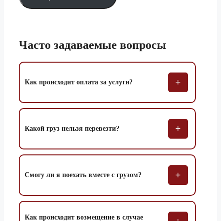
Ростов-на-Дону
3 тонник
51 690 ₽
5 тонник
58 130 ₽
1.5 тонник
61 750 ₽
Часто
задаваемые вопросы
Салават
3 тонник
68 590 ₽
5 тонник
77 140 ₽
+
Как происходит оплата за услуги?
1.5 тонник
45 860 ₽
Самара
3 тонник
50 930 ₽
5 тонник
57 270 ₽
+
Какой груз нельзя перевезти?
1.5 тонник
30 520 ₽
Санкт-Петербург
3 тонник
33 890 ₽
5 тонник
38 100 ₽
+
Смогу ли я поехать вместе с грузом?
1.5 тонник
27 180 ₽
Саранск
3 тонник
30 180 ₽
5 тонник
33 930 ₽
Как происходит возмещение в случае