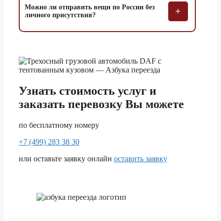
Можно ли отправить вещи по России без
+
5 тонник
91 810 ₽
личного присутствия?
1.5 тонник
70 920 ₽
Сочи
3 тонник
78 780 ₽
5 тонник
88 600 ₽
1.5 тонник
60 550 ₽
Узнать стоимость услуг и
Ставрополь
3 тонник
67 260 ₽
заказать перевозку Вы можете
5 тонник
75 640 ₽
по бесплатному номеру
1.5 тонник
60 510 ₽
Стерлитамак
3 тонник
+7 (499) 283 38 30
67 210 ₽
5 тонник
75 590 ₽
или оставьте заявку онлайн
оставить заявку
1.5 тонник
123 950 ₽
Сургут
3 тонник
137 710 ₽
5 тонник
154 900 ₽