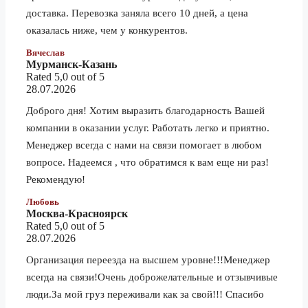
доставка. Перевозка заняла всего 10 дней, а цена
5 тонник
170 210 ₽
оказалась ниже, чем у конкурентов.
1.5 тонник
77 770 ₽
Вячеслав
Назрань
3 тонник
86 390 ₽
Мурманск-Казань
Rated 5,0 out of 5
5 тонник
97 170 ₽
28.07.2026
1.5 тонник
73 020 ₽
Доброго дня! Хотим выразить благодарность Вашей
компании в оказании услуг. Работать легко и приятно.
Нальчик
3 тонник
81 110 ₽
Менеджер всегда с нами на связи помогает в любом
5 тонник
91 230 ₽
вопросе. Надеемся , что обратимся к вам еще ни раз!
1.5 тонник
388 490 ₽
Рекомендую!
Находка
3 тонник
431 640 ₽
Любовь
Москва-Красноярск
5 тонник
485 570 ₽
Rated 5,0 out of 5
28.07.2026
1.5 тонник
54 340 ₽
Организация переезда на высшем уровне!!!Менеджер
Нефтекамск
3 тонник
60 360 ₽
всегда на связи!Очень доброжелательные и отзывчивые
5 тонник
67 880 ₽
люди.За мой груз переживали как за свой!!! Спасибо