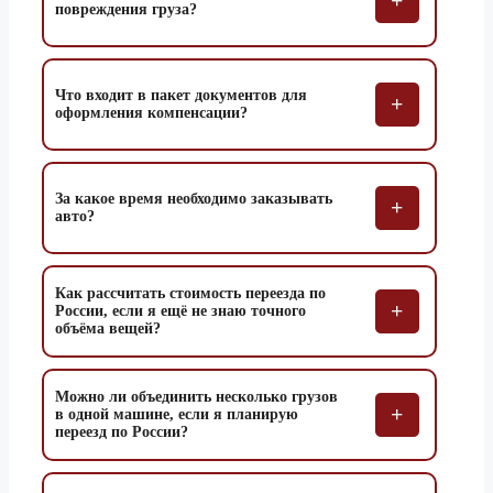
+
повреждения груза?
1.5 тонник
80 770 ₽
Севастополь
3 тонник
89 730 ₽
5 тонник
100 920 ₽
Что входит в пакет документов для
+
оформления компенсации?
1.5 тонник
55 280 ₽
Северодвинск
3 тонник
61 400 ₽
5 тонник
69 060 ₽
За какое время необходимо заказывать
+
авто?
1.5 тонник
76 790 ₽
Симферополь
3 тонник
85 300 ₽
Как рассчитать стоимость переезда по
5 тонник
95 940 ₽
+
России, если я ещё не знаю точного
объёма вещей?
1.5 тонник
17 150 ₽
Смоленск
3 тонник
19 040 ₽
Можно ли объединить несколько грузов
5 тонник
21 400 ₽
+
в одной машине, если я планирую
переезд по России?
1.5 тонник
73 490 ₽
Соликамск
3 тонник
81 630 ₽