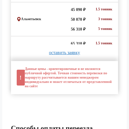
1.5 тонник
45 090 ₽
Альметьевск
3 тонник
50 070 ₽
5 тонник
56 310 ₽
1.5 тонник
65 310 ₽
оставить заявку
Анапа
3 тонник
72 540 ₽
5 тонник
81 590 ₽
Данные цены - ориентировочные и не являются
публичной офертой. Точная стоимость перевозки по
!
1.5 тонник
маршруту рассчитывается нашим менеджером
218 720 ₽
индивидуально и может отличаться от представленной
на сайте
Ангарск
3 тонник
243 000 ₽
5 тонник
273 350 ₽
1.5 тонник
53 910 ₽
Архангельск
3 тонник
59 880 ₽
Способы оплаты
переезда