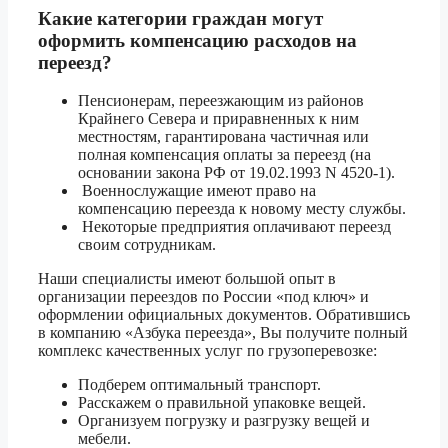
Какие категории граждан могут
1.5 тонник
41 920 ₽
оформить компенсацию расходов на
переезд?
Волгоград
3 тонник
46 550 ₽
Пенсионерам, переезжающим из районов
5 тонник
52 350 ₽
Крайнего Севера и приравненных к ним
местностям, гарантирована частичная или
1.5 тонник
48 170 ₽
полная компенсация оплаты за переезд (на
основании закона РФ от 19.02.1993 N 4520-1).
Волгодонск
3 тонник
53 500 ₽
Военнослужащие имеют право на
компенсацию переезда к новому месту службы.
5 тонник
60 170 ₽
Некоторые предприятия оплачивают переезд
своим сотрудникам.
1.5 тонник
42 860 ₽
Наши специалисты имеют большой опыт в
организации переездов по России «под ключ» и
Волжский
3 тонник
47 600 ₽
оформлении официальных документов. Обратившись
в компанию «Азбука переезда», Вы получите полный
5 тонник
53 530 ₽
комплекс качественных услуг по грузоперевозке:
Подберем оптимальный транспорт.
1.5 тонник
20 670 ₽
Расскажем о правильной упаковке вещей.
Организуем погрузку и разгрузку вещей и
Вологда
3 тонник
22 940 ₽
мебели.