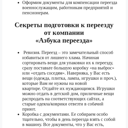
Оформим документы для компенсации переезда
5 тонник
25 790 ₽
военнослужащим, работникам предприятий и
пенсионерам.
1.5 тонник
22 420 ₽
Секреты
подготовки к переезду
Воронеж
3 тонник
24 890 ₽
от компании
5 тонник
27 980 ₽
«Азбука переезда»
1.5 тонник
31 590 ₽
Ревизия. Переезд – это замечательный способ
избавиться от лишнего хлама. Начиная
Всеволожск
3 тонник
35 080 ₽
сортировать вещи для упаковки их к переезду,
сразу поставьте большую коробку «на выброс»
5 тонник
39 440 ₽
или «отдать соседям». Наверняка, у Вас есть
вещи (одежда, плитка, лампа, игрушки и проч.),
которые Вам не нужны на новой
1.5 тонник
16 170 ₽
квартире. Отдайте их нуждающимся. Игрушки
можно отдать в детский дом, приличные вещи
Выкса
3 тонник
17 940 ₽
распродать на соответствующих сайтах, а
старые одеяла/коврики отвезти в собачий
5 тонник
20 160 ₽
приют.
Коробка с документами. Ее собираем особо
1.5 тонник
162 210 ₽
тщательно, чтобы в день переезда взять с собой
в машину. Все документы, что у Вас есть,
Горно-Алтайск
3 тонник
180 210 ₽