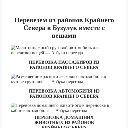
Екатеринбург
3 тонник
83 920 ₽
5 тонник
94 380 ₽
Перевезем
из районов Крайнего
Севера в Бузулук вместе с
1.5 тонник
69 330 ₽
вещами
Златоуст
3 тонник
77 020 ₽
5 тонник
86 620 ₽
ПЕРЕВОЗКА ПАССАЖИРОВ ИЗ
1.5 тонник
13 560 ₽
РАЙОНОВ КРАЙНЕГО СЕВЕРА
Иваново
3 тонник
15 040 ₽
5 тонник
16 900 ₽
ПЕРЕВОЗКА АВТОМОБИЛЯ ИЗ
РАЙОНОВ КРАЙНЕГО СЕВЕРА
1.5 тонник
51 810 ₽
Ижевск
3 тонник
57 550 ₽
ПЕРЕВОЗКА ДОМАШНИХ
5 тонник
64 720 ₽
ЖИВОТНЫХ ИЗ РАЙОНОВ
КРАЙНЕГО СЕВЕРА