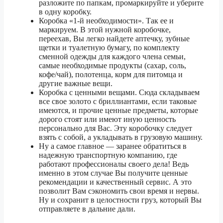
разложите по папкам, промаркируйте и уберите
в одну коробку.
5 тонник
202 720 ₽
Коробка «1-й необходимости». Так ее и
маркируем. В этой нужной коробочке,
переехав, Вы легко найдете аптечку, зубные
1.5 тонник
79 790 ₽
щетки и туалетную бумагу, по комплекту
сменной одежды для каждого члена семьи,
Грозный
3 тонник
88 630 ₽
самые необходимые продукты (сахар, соль,
кофе/чай), полотенца, корм для питомца и
5 тонник
99 690 ₽
другие важные вещи.
Коробка с ценными вещами. Сюда складываем
1.5 тонник
17 670 ₽
все свое золото с бриллиантами, если таковые
имеются, и прочие ценные предметы, которые
Дзержинск
3 тонник
19 610 ₽
дорого стоят или имеют иную ценность
персонально для Вас. Эту коробочку следует
5 тонник
22 040 ₽
взять с собой, а укладывать в грузовую машину.
Ну а самое главное — заранее обратиться в
надежную транспортную компанию, где
1.5 тонник
39 170 ₽
работают профессионалы своего дела! Ведь
именно в этом случае Вы получите ценные
Димитровград
3 тонник
43 510 ₽
рекомендации и качественный сервис. А это
позволит Вам сэкономить свои время и нервы.
5 тонник
48 920 ₽
Ну и сохранит в целостности груз, который Вы
отправляете в дальние дали.
1.5 тонник
75 550 ₽