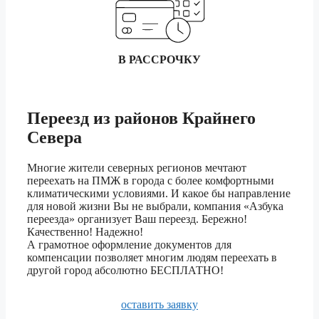
1.5 тонник
17 670 ₽
Брянск
3 тонник
19 610 ₽
5 тонник
22 040 ₽
В РАССРОЧКУ
1.5 тонник
52 200 ₽
Переезд из
районов Крайнего
Бузулук
3 тонник
57 980 ₽
Севера
5 тонник
65 200 ₽
Многие жители северных регионов мечтают
1.5 тонник
384 250 ₽
переехать на ПМЖ в города с более комфортными
климатическими условиями. И какое бы направление
Владивосток
3 тонник
426 920 ₽
для новой жизни Вы не выбрали, компания «Азбука
переезда» организует Ваш переезд. Бережно!
5 тонник
480 270 ₽
Качественно! Надежно!
А грамотное оформление документов для
компенсации позволяет многим людям переехать в
1.5 тонник
75 890 ₽
другой город абсолютно БЕСПЛАТНО!
Владикавказ
3 тонник
84 300 ₽
оставить заявку
5 тонник
94 810 ₽