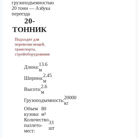
1.5 тонник
187 530 ₽
Лесосибирск
3 тонник
208 340 ₽
20-
5 тонник
234 360 ₽
ТОННИК
Подходит для
1.5 тонник
20 240 ₽
перевозки вещей,
транспорта,
Липецк
3 тонник
22 470 ₽
стройоборудования
5 тонник
25 250 ₽
13.6
Длина:
м
2.45
1.5 тонник
428 420 ₽
Ширина:
м
2.6
Магадан
3 тонник
476 000 ₽
Высота:
м
20000
5 тонник
535 480 ₽
Грузоподъемность:
кг
Объем
80
1.5 тонник
кузова:
м³
71 650 ₽
Количество
33
Магнитогорск
3 тонник
79 590 ₽
паллето-
шт
мест:
5 тонник
89 510 ₽