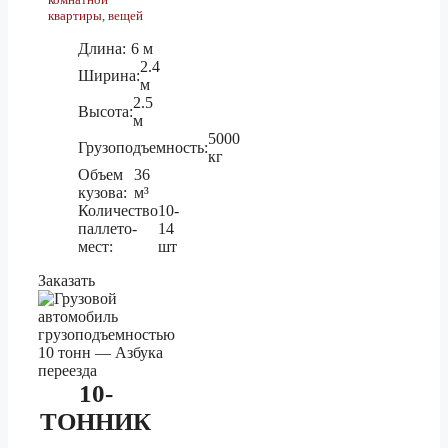
Кострома
3 тонник
16 750 ₽
квартиры, вещей
5 тонник
18 830 ₽
Длина:
6 м
2.4
Ширина:
м
1.5 тонник
58 020 ₽
2.5
Высота:
Краснодар
3 тонник
м
64 450 ₽
5000
Грузоподъемность:
5 тонник
72 480 ₽
кг
Объем
36
кузова:
м³
1.5 тонник
288 420 ₽
Количество
10-
паллето-
14
Краснокаменск
3 тонник
320 440 ₽
мест:
шт
5 тонник
360 470 ₽
Заказать
1.5 тонник
176 050 ₽
Красноярск
3 тонник
195 590 ₽
10-
5 тонник
220 010 ₽
ТОННИК
1.5 тонник
62 860 ₽